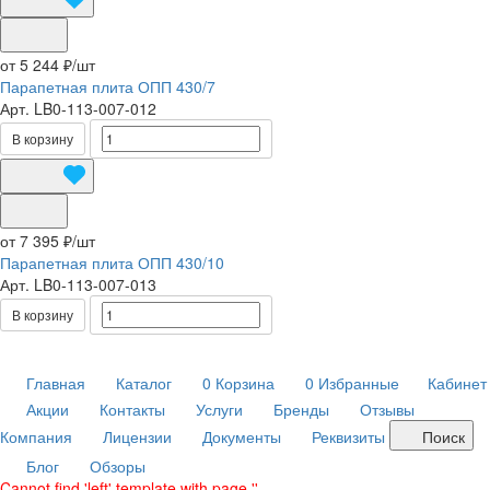
от 5 244 ₽/
шт
Парапетная плита ОПП 430/7
Арт.
LB0-113-007-012
В корзину
от 7 395 ₽/
шт
Парапетная плита ОПП 430/10
Арт.
LB0-113-007-013
В корзину
Главная
Каталог
0
Корзина
0
Избранные
Кабинет
Акции
Контакты
Услуги
Бренды
Отзывы
Компания
Лицензии
Документы
Реквизиты
Поиск
Блог
Обзоры
Cannot find 'left' template with page ''