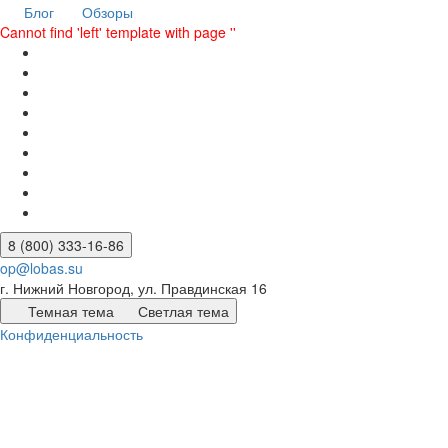
Блог
Обзоры
Cannot find 'left' template with page ''
8 (800) 333-16-86
op@lobas.su
г. Нижний Новгород, ул. Правдинская 16
Темная тема
Светлая тема
Конфиденциальность
Оферта
© 2026 Производство и продажа пластиковых форм для
тротуарной плитки, фасадного камня, заборов, памятников и
вазонов. Изготовим для вас оборудование для вакуумной
формовки или готовые бетонные изделия по чертежам. Обучение